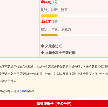
金(4,9)
1分
刚强、决断、财富
土(0,5)
1分
稳定、包容、承载力
◆ 火元素过旺
◆ 水和金和土元素过弱
数字寓意源于传统文化视角，挑选一个寓意吉祥如意的手机号码，向来承载着我们对
是否适合您使用需要综合考虑职业、年龄、性别以及五行属性等多个维度进行个性化
前需求的号码。
师定制号码请
联系客服
咨询。
精选能量号 [
更多号码
]