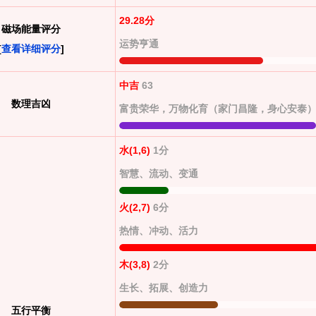
29.28分
磁场能量评分
运势亨通
[
查看详细评分
]
中吉
63
数理吉凶
富贵荣华，万物化育（家门昌隆，身心安泰
水(1,6)
1分
智慧、流动、变通
火(2,7)
6分
热情、冲动、活力
木(3,8)
2分
生长、拓展、创造力
五行平衡