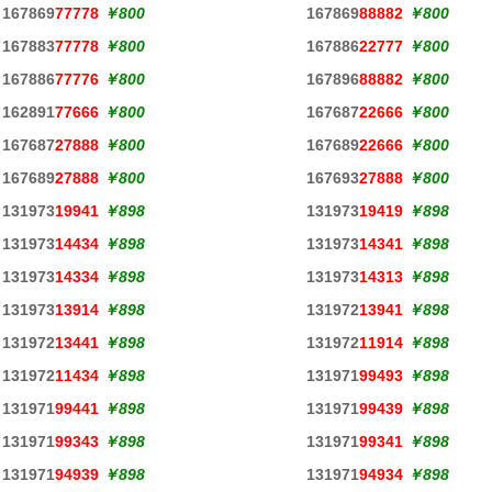
167869
77778
￥800
167869
88882
￥800
167883
77778
￥800
167886
22777
￥800
167886
77776
￥800
167896
88882
￥800
162891
77666
￥800
167687
22666
￥800
167687
27888
￥800
167689
22666
￥800
167689
27888
￥800
167693
27888
￥800
131973
19941
￥898
131973
19419
￥898
131973
14434
￥898
131973
14341
￥898
131973
14334
￥898
131973
14313
￥898
131973
13914
￥898
131972
13941
￥898
131972
13441
￥898
131972
11914
￥898
131972
11434
￥898
131971
99493
￥898
131971
99441
￥898
131971
99439
￥898
131971
99343
￥898
131971
99341
￥898
131971
94939
￥898
131971
94934
￥898