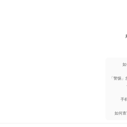
如
「警惕」
手
如何查