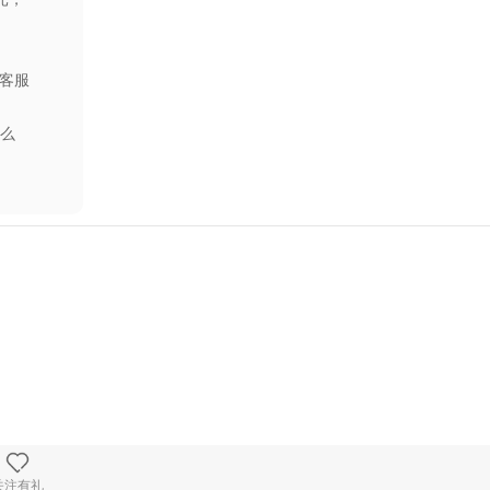
行客服
怎么
关注有礼