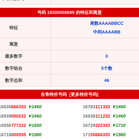
号码 18300008899 的特征和寓意
尾数AAAABBCC
特征
中间AAAABB
寓意
最多数字
0
数字组合
5个数
数字总和
46
在售特价号码 [
更多特价号码
]
16535
666333
￥1460
16783
111333
￥1460
16539
000222
￥1460
16538
111222
￥1460
16556
777222
￥1650
16729
222333
￥1710
16718
000555
￥1980
171
55666333
￥1980