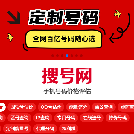
价
固话号估价
QQ号估价
能量评分
吉凶查询
虚商查
询
区号查询
IP查询
常用号码
在线选号
特价号码
定制能量号
代理分销
福利群