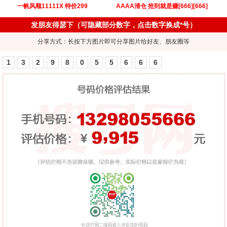
一帆风顺11111X 特价299
AAAA清仓 抢到就是赚[666][666]
发朋友得瑟下（可隐藏部分数字，点击数字换成*号）
分享方式：长按下方图片即可分享图片给好友、朋友圈等
1
3
2
9
8
0
5
5
6
6
6