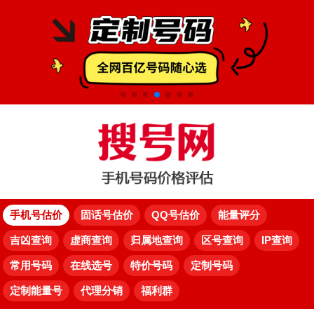
手机号估价
固话号估价
QQ号估价
能量评分
吉凶查询
虚商查询
归属地查询
区号查询
IP查询
常用号码
在线选号
特价号码
定制号码
定制能量号
代理分销
福利群