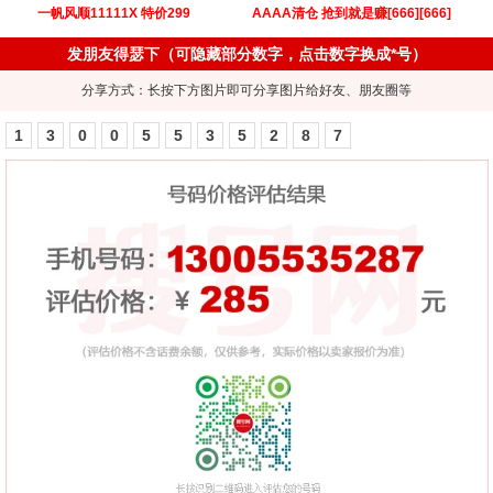
一帆风顺11111X 特价299
AAAA清仓 抢到就是赚[666][666]
发朋友得瑟下（可隐藏部分数字，点击数字换成*号）
分享方式：长按下方图片即可分享图片给好友、朋友圈等
1
3
0
0
5
5
3
5
2
8
7