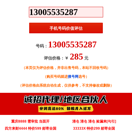
13005535287
号码：
285
评估价格：￥
元
（本页仅为评估价格，并非出售号码，本站不回收号码）
（购买号码就进
搜号网
选号）
（评估价格由系统自动生成，仅供参考，不支持修改或删除）
重庆8888 需审批 当面开
清仓 清仓 清仓 捡漏来[勾引]
‌四方来财4444 特价599 邮寄全国
33333X 特价299 邮寄全国