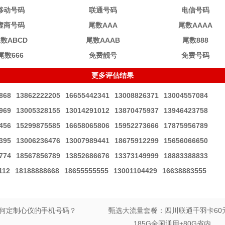
移动号码
联通号码
电信号码
虚商号码
尾数AAA
尾数AAAA
数ABCD
尾数AAAB
尾数888
尾数666
免费靓号
免费号码
更多评估结果
868
13862222205
16655442341
13008826371
13004557084
969
13005328155
13014291012
13870475937
13946423758
456
15299875585
16658065806
15952273666
17875956789
395
13006236476
13007989441
18675912299
15656066650
774
18567856789
13852686676
13373149999
18883388833
112
18188888668
18655555555
13001104429
16638883555
何定制心仪的手机号码？
甄选大流量套餐：四川联通千羽卡60
185G全国通用+80G省内