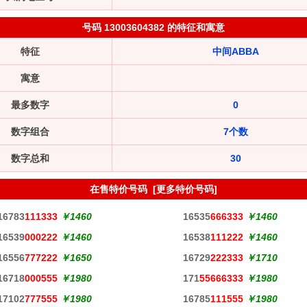
号码 13003604382 的特征和寓意
特征
中间ABBA
寓意
最多数字
0
数字组合
7个数
数字总和
30
在售特价号码 [
更多特价号码
]
16783
111333
￥1460
16535
666333
￥1460
16539
000222
￥1460
16538
111222
￥1460
16556
777222
￥1650
16729
222333
￥1710
16718
000555
￥1980
171
55666333
￥1980
17102
777555
￥1980
16785
111555
￥1980